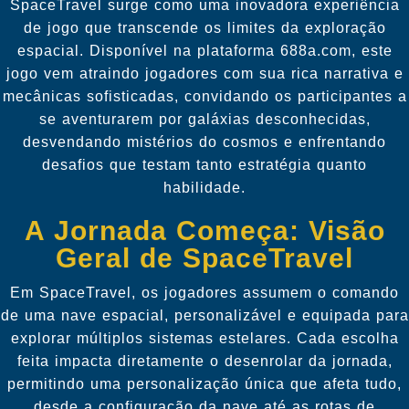
SpaceTravel surge como uma inovadora experiência
de jogo que transcende os limites da exploração
espacial. Disponível na plataforma 688a.com, este
jogo vem atraindo jogadores com sua rica narrativa e
mecânicas sofisticadas, convidando os participantes a
se aventurarem por galáxias desconhecidas,
desvendando mistérios do cosmos e enfrentando
desafios que testam tanto estratégia quanto
habilidade.
A Jornada Começa: Visão
Geral de SpaceTravel
Em SpaceTravel, os jogadores assumem o comando
de uma nave espacial, personalizável e equipada para
explorar múltiplos sistemas estelares. Cada escolha
feita impacta diretamente o desenrolar da jornada,
permitindo uma personalização única que afeta tudo,
desde a configuração da nave até as rotas de