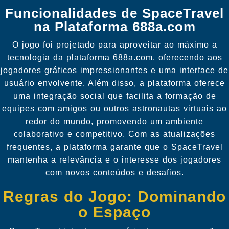
Funcionalidades de SpaceTravel
na Plataforma 688a.com
O jogo foi projetado para aproveitar ao máximo a
tecnologia da plataforma 688a.com, oferecendo aos
jogadores gráficos impressionantes e uma interface de
usuário envolvente. Além disso, a plataforma oferece
uma integração social que facilita a formação de
equipes com amigos ou outros astronautas virtuais ao
redor do mundo, promovendo um ambiente
colaborativo e competitivo. Com as atualizações
frequentes, a plataforma garante que o SpaceTravel
mantenha a relevância e o interesse dos jogadores
com novos conteúdos e desafios.
Regras do Jogo: Dominando
o Espaço