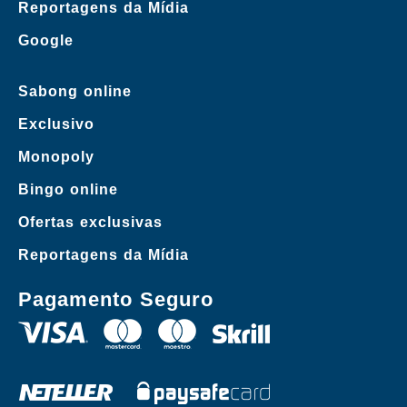
Reportagens da Mídia
Google
Sabong online
Exclusivo
Monopoly
Bingo online
Ofertas exclusivas
Reportagens da Mídia
Pagamento Seguro